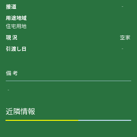
接道
‐
用途地域
住宅用地
現 況
空家
引渡し日
‐
備 考
‐
近隣情報