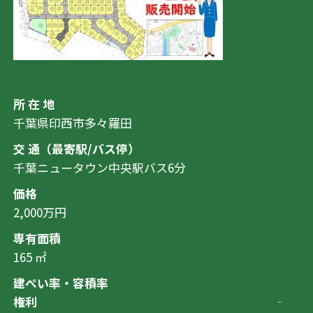
所 在 地
千葉県印西市多々羅田
交 通（最寄駅/バス停）
千葉ニュータウン中央駅バス6分
価格
2,000万円
専有面積
165 ㎡
建ぺい率・容積率
権利
‐