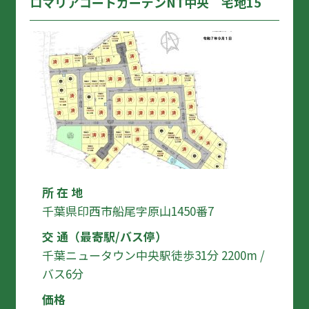
ロマリアコートガーデンNT中央 宅地15
所 在 地
千葉県印西市船尾字原山1450番7
交 通（最寄駅/バス停）
千葉ニュータウン中央駅徒歩31分 2200m /
バス6分
価格