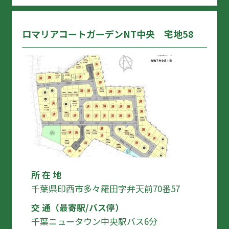
ロマリアコートガーデンNT中央 宅地58
所 在 地
千葉県印西市多々羅田字弁天前70番57
交 通（最寄駅/バス停）
千葉ニュータウン中央駅バス6分