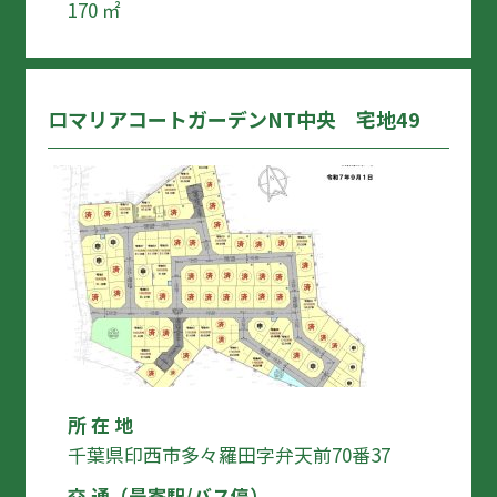
170 ㎡
ロマリアコートガーデンNT中央 宅地49
所 在 地
千葉県印西市多々羅田字弁天前70番37
交 通（最寄駅/バス停）