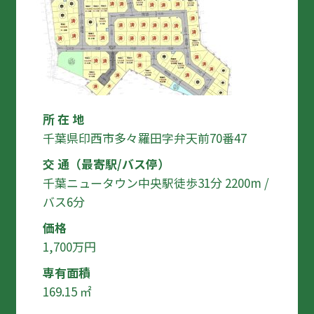
所 在 地
千葉県印西市多々羅田字弁天前70番47
交 通（最寄駅/バス停）
千葉ニュータウン中央駅徒歩31分 2200m /
バス6分
価格
1,700万円
専有面積
169.15 ㎡