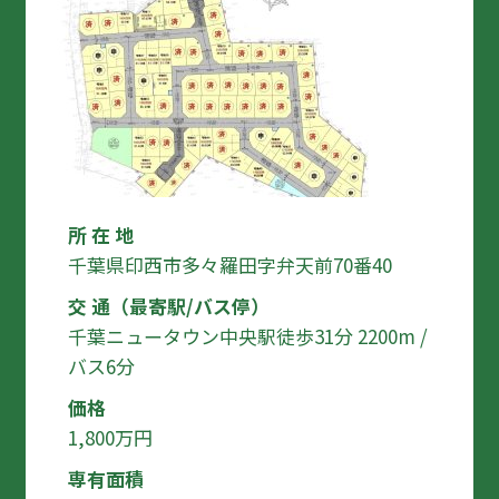
所 在 地
千葉県印西市多々羅田字弁天前70番40
交 通（最寄駅/バス停）
千葉ニュータウン中央駅徒歩31分 2200m /
バス6分
価格
1,800万円
専有面積